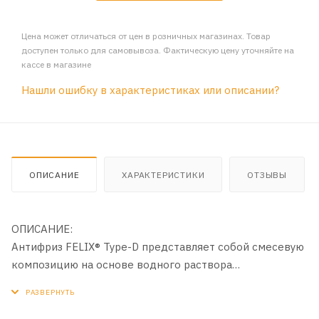
Цена может отличаться от цен в розничных магазинах. Товар
доступен только для самовывоза. Фактическую цену уточняйте на
кассе в магазине
Нашли ошибку в характеристиках или описании?
ОПИСАНИЕ
ХАРАКТЕРИСТИКИ
ОТЗЫВЫ
ОПИСАНИЕ:
Антифриз FELIX® Type-D представляет собой смесевую
композицию на основе водного раствора
этиленгликоля, воды и карбоксилатного пакета
стабилизирующих и антикоррозионных присадок,
содержащих противопенные и красящие добавки.