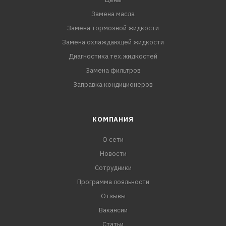
- Продлевает срок службы системы охлаждения
- Усиленная концентрация карбоновых кислот
Замена масла
позволяет достигать максимального уровня защиты от
Замена тормозной жидкости
всех типов коррозии, в том числе кавитационного
Замена охлаждающей жидкости
воздействия на металлы
Диагностика тех.жидкостей
- Обладает увеличенным ресурс
Замена фильтров
Заправка кондиционеров
КОМПАНИЯ
О сети
Новости
Сотрудники
Программа лояльности
Отзывы
Вакансии
Статьи