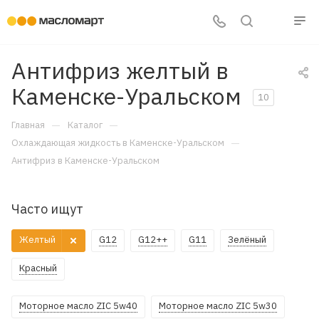
Антифриз желтый в
Каменске-Уральском
10
—
—
Главная
Каталог
—
Охлаждающая жидкость в Каменске-Уральском
Антифриз в Каменске-Уральском
Часто ищут
Желтый
G12
G12++
G11
Зелёный
Красный
Моторное масло ZIC 5w40
Моторное масло ZIC 5w30