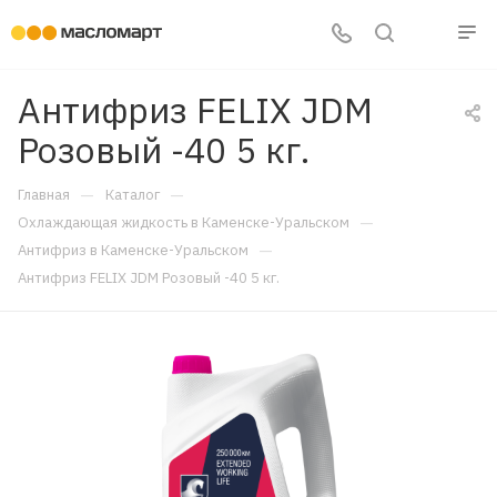
Антифриз FELIX JDM
Розовый -40 5 кг.
—
—
Главная
Каталог
—
Охлаждающая жидкость в Каменске-Уральском
—
Антифриз в Каменске-Уральском
Антифриз FELIX JDM Розовый -40 5 кг.