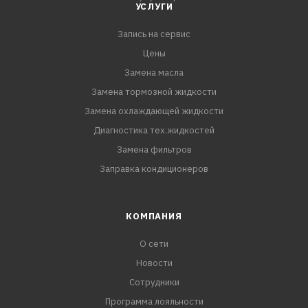
воздействия на металлы;
УСЛУГИ
Запись на сервис
исключает возможность образования накипи и
отложений;
Цены
Замена масла
продлевает срок службы системы охлаждения;
Замена тормозной жидкости
Замена охлаждающей жидкости
обладает высокими смазывающими свойствами;
Диагностика тех.жидкостей
Замена фильтров
готов к применению.
Заправка кондиционеров
Рекомендован к замене зеленого антифриза Hyundai-
KIA для автомобилей любого года выпуска.
КОМПАНИЯ
О сети
Новости
Сотрудники
Программа лояльности