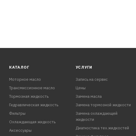
экстремально низких температурах, в том числе в сев
ПРЕИМУЩЕСТВА:
- Обеспечивает максимальную защиту систем большин
КАТАЛОГ
УСЛУГИ
Моторное масло
Запись на сервис
Трансмиссионное масло
Цены
Тормозная жидкость
Замена масла
Гидравлическая жидкость
Замена тормозной жидкости
Фильтры
Замена охлаждающей
жидкости
Охлаждающая жидкость
Диагностика тех.жидкостей
Аксессуары