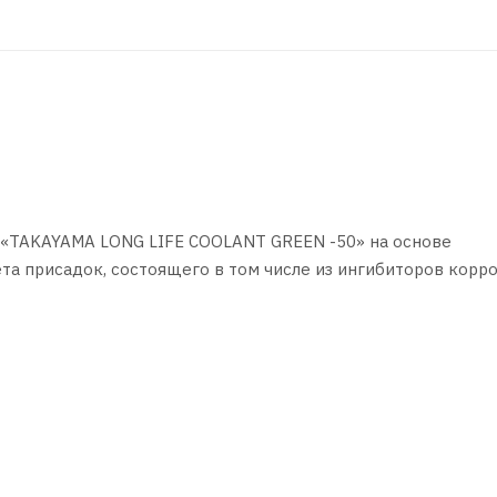
«TAKAYAMA LONG LIFE COOLANT GREEN -50» на основе
а присадок, состоящего в том числе из ингибиторов корро
ated - Organic Acid Technology). Не содержит в составе си
о -50 °C. Температура кипения 111 °С.
о производства, в том числе марок MITSUBISHI, MAZDA, NI
мены охлаждающей жидкости - согласно рекомендациям
ы может быть сокращен в зависимости от пробега автомоби
дуется промывка системы охлаждения. Может использоватьс