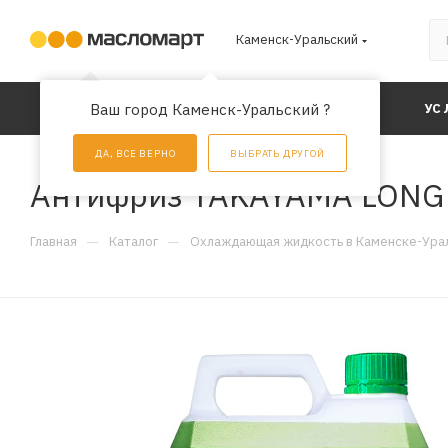
Каменск-Уральский
Ваш город Каменск-Уральский ?
КАТАЛОГ
АКЦИИ
УС
ДА, ВСЕ ВЕРНО
ВЫБРАТЬ ДРУГОЙ
Антифриз TAKAYAMA LONG L
—
—
Главная
Каталог
Охлаждающая жидкость в Каменске-Ура