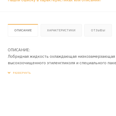
ОПИСАНИЕ
ХАРАКТЕРИСТИКИ
ОТЗЫВЫ
ОПИСАНИЕ:
Лобридная жидкость охлаждающая низкозамерзающая 
высокоочищенного этиленгликоля и специального пакет
основе органических кислот и фосфатов (P-OAT — Phosph
нитратов, боратов и аминов. Температура застывания д
ПРИМЕНЕНИЕ:
Рекомендуется для автомобилей корейского и японског
SUZUKI, SUBARU, ISUZU, HONDA и других. Интервал за
производителя автомобиля. Внимание, интервал замен
условий эксплуатации. При замене антифриза рекомен