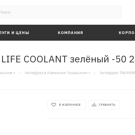
ЛУГИ И ЦЕНЫ
КОМПАНИЯ
КОРПО
IFE COOLANT зелёный -50 2 
—
—
льском
Антифриз в Каменске-Уральском
Антифриз TAKAYAMA
В ИЗБРАННОЕ
СРАВНИТЬ