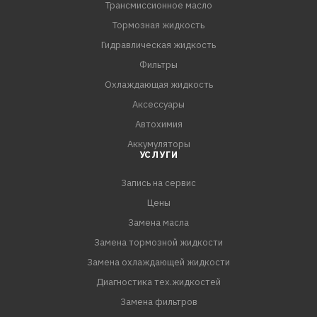
Трансмиссионное масло
подлежащие обработке.
2. Для достижения наилучших результатов состав
Тормозная жидкость
следует наносить при температуре окружающей среды
Гидравлическая жидкость
не ниже +10°С.
Фильтры
3. Перед использованием баллон энергично
Охлаждающая жидкость
встряхивать в течение 2–3-х минут.
Аксессуары
4. Наносить с расстояния 25–3
Автохимия
Аккумуляторы
УСЛУГИ
Запись на сервис
Цены
Замена масла
Замена тормозной жидкости
Замена охлаждающей жидкости
Диагностика тех.жидкостей
Замена фильтров