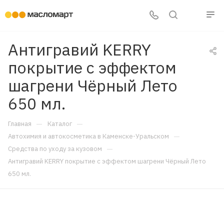
Антигравий KERRY
покрытие с эффектом
шагрени Чёрный Лето
650 мл.
—
—
Главная
Каталог
—
Автохимия и автокосметика в Каменске-Уральском
—
Средства по уходу за кузовом
Антигравий KERRY покрытие с эффектом шагрени Чёрный Лето
650 мл.