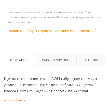
Цена может отличаться от цен в розничных магазинах. Товар
доступен только для самовывоза. Фактическую цену уточняйте на
кассе в магазине
Нашли ошибку в характеристиках или описании?
ОПИСАНИЕ
ХАРАКТЕРИСТИКИ
ОТЗЫВЫ
Щетка стеклоочистителя AWM гибридная премиум –
усовершенствованная модель гибридных щеток
класса Premium. Надежная аэродинамическая
конструкция позволяет щетке максимально плотно
прилегать к поверхности лобового стекла и при этом
обеспечивать пониженный уровень шума.