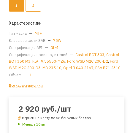
1
4
Характеристики
Тип масла
—
MTF
Класс вязкости SAE
—
75W
Спецификация API
—
GL-4
Спецификации производителей
—
Castrol BOT 303
,
Castrol
BOT 350 M3
,
FIAT 9.55550-MZ6
,
Ford WSD M2C 200-D2
,
Ford
WSD M2C 200-D3
,
MB 235.10
,
Opel B 040 2167
,
PSA B71 2310
Объем
—
1
Все характеристики
2 920
руб.
/шт
Вернем на карту до 58 бонусных баллов
Меньше 10 шт