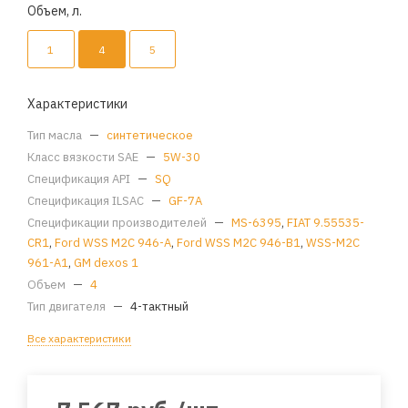
Объем, л.
1
4
5
Характеристики
Тип масла
—
синтетическое
Класс вязкости SAE
—
5W-30
Спецификация API
—
SQ
Спецификация ILSAC
—
GF-7A
Спецификации производителей
—
MS-6395
,
FIAT 9.55535-
CR1
,
Ford WSS M2C 946-A
,
Ford WSS M2C 946-B1
,
WSS-M2C
961-A1
,
GM dexos 1
Объем
—
4
Тип двигателя
—
4-тактный
Все характеристики