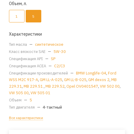
Объем, л.
1
5
Характеристики
Тип масла
—
синтетическое
Класс вязкости SAE
—
5W-30
Спецификация API
—
SP
Спецификация ACEA
—
C2/C3
Спецификации производителей
—
BMW Longlife-04
,
Ford
WSS M2C 917-A
,
GM LL-A-025
,
GM LL-B-025
,
GM dexos 2
,
MB
229.31
,
MB 229.51
,
MB 229.52
,
Opel OV0401547
,
VW 502 00
,
VW 505 00
,
VW 505 01
Объем
—
5
Тип двигателя
—
4-тактный
Все характеристики