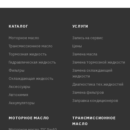
Отличные антиокислительные и антикоррозионные сво
Улучшенные моюще-диспергирующие свойства.
КАТАЛОГ
УСЛУГИ
Подходит для эксплуатации двигателя при повышенных 
Моторное масло
Запись на сервис
Превосходные низкотемпературные свойства способств
Трансмиссионное масло
Цены
Тормозная жидкость
Замена масла
Гидравлическая жидкость
Замена тормозной жидкости
Фильтры
Замена охлаждающей
жидкости
Охлаждающая жидкость
Диагностика тех.жидкостей
Аксессуары
Замена фильтров
Автохимия
Заправка кондиционеров
Аккумуляторы
МОТОРНОЕ МАСЛО
ТРАНСМИССИОННОЕ
МАСЛО
Моторное масло ZIC 5w40