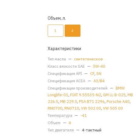
Объем, л.
1
4
Характеристики
Тип масла
—
синтетическое
Класс вязкости SAE
—
5W-40
Спецификация API
—
CF
,
SN
Спецификация ACEA
—
A3/B4
Спецификации производителей
—
BMW
Longlife-01
,
FIAT 9.55535-N2
,
GM LL-B-025
,
MB
226.5
,
MB 229.5
,
PSA B71 2296
,
Porsche A40
,
RN0700
,
RN0710
,
VW 502 00
,
VW 505 00
Температура
—
-41
Объем
—
4
Тип двигателя
—
4-тактный