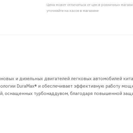
Цена может отличаться от цен в розничных магаз
уточняйте на кассе в магазине
новых и дизельных двигателей легковых автомобилей кит
нологии DuraMax® и обеспечивает эффективную работу мощ
й, оснащенных турбонаддувом, благодаря повышенной защ
ирована для двигателей с непосредственным впрыском и
ого воспламенения топливовоздушной смеси (LSPI).
вых и дизельных двигателях (не оборудованных фильтром 