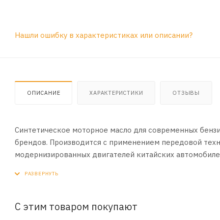
Нашли ошибку в характеристиках или описании?
ОПИСАНИЕ
ХАРАКТЕРИСТИКИ
ОТЗЫВЫ
Синтетическое моторное масло для современных бензи
брендов. Производится с применением передовой тех
модернизированных двигателей китайских автомобиле
изноcа и отложений. Технология продукта также адапт
предотвращает возникновение эффекта преждевременн
Область применения:
С этим товаром покупают
Рекомендовано к всесезонному применению в бензино