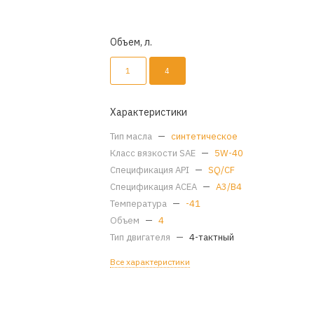
Объем, л.
1
4
Характеристики
Тип масла
—
синтетическое
Класс вязкости SAE
—
5W-40
Спецификация API
—
SQ/CF
Спецификация ACEA
—
A3/B4
Температура
—
-41
Объем
—
4
Тип двигателя
—
4-тактный
Все характеристики