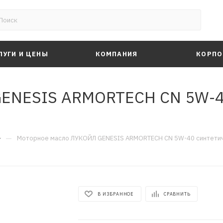
ЛУГИ И ЦЕНЫ
КОМПАНИЯ
КОРПО
ENESIS ARMORTECH CN 5W-40
—
Моторное масло ЛУКОЙЛ GENESIS ARMORTECH CN 5W-40 синтетиче
В ИЗБРАННОЕ
СРАВНИТЬ