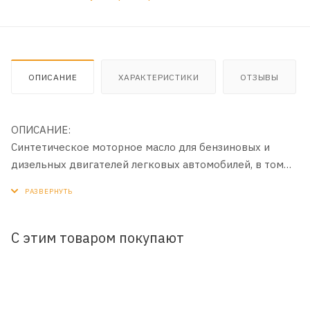
ОПИСАНИЕ
ХАРАКТЕРИСТИКИ
ОТЗЫВЫ
ОПИСАНИЕ:
Синтетическое моторное масло для бензиновых и
дизельных двигателей легковых автомобилей, в том
числе оборудованных турбонаддувом и устройствами
доочистки выхлопных газов (каталитическими
нейтрализаторами и фильтрами сажевых частиц (DPF)).
Разработано с использованием базовых масел на
С этим товаром покупают
полиальфаолефиновой (ПАО) основе с применением
инновационной технологии DuraMax®.
ПРИМЕНЕНИЕ: