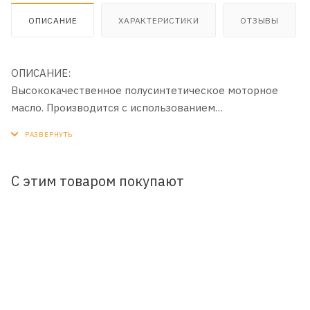
ОПИСАНИЕ
ХАРАКТЕРИСТИКИ
ОТЗЫВЫ
ОПИСАНИЕ:
Высококачественное полусинтетическое моторное
масло. Производится с использованием
высокоэффективного пакета присадок зарубежного
производства.
ПРИМЕНЕНИЕ:
С этим товаром покупают
Предназначено для современных
высокофорсированных бензиновых и дизельных
двигателей импортных и отечественных легковых
автомобилей, микроавтобусов и легких грузовиков,
требующих применения моторных масел класса API
SL/CF.