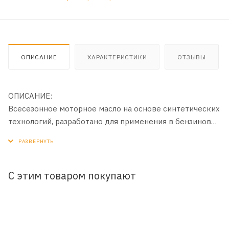
ОПИСАНИЕ
ХАРАКТЕРИСТИКИ
ОТЗЫВЫ
ОПИСАНИЕ:
Всесезонное моторное масло на основе синтетических
технологий, разработано для применения в бензиновых
и дизельных двигателях пост гарантийных
автомобилей зарубежного и отечественного
производства. Производится с применением
передовой технологии Synthactive®.
С этим товаром покупают
ПРИМЕНЕНИЕ:
Рекомендовано к применению в двигателях
автомобилей Ford и в бензиновых двигателях Renault, а