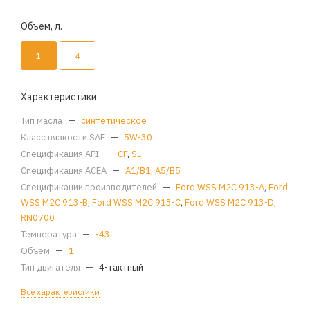
Объем, л.
1
4
Характеристики
Тип масла
—
синтетическое
Класс вязкости SAE
—
5W-30
Спецификация API
—
CF
,
SL
Спецификация ACEA
—
A1/B1, A5/B5
Спецификации производителей
—
Ford WSS M2C 913-A
,
Ford
WSS M2C 913-B
,
Ford WSS M2C 913-C
,
Ford WSS M2C 913-D
,
RN0700
Температура
—
-43
Объем
—
1
Тип двигателя
—
4-тактный
Все характеристики