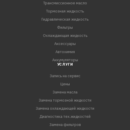
Трансмиссионное масло
ПРЕИМУЩЕСТВА:
- Специальный пакет присадок и синтетические
Тормозная жидкость
компоненты обеспечивают высокий коэффициент
Гидравлическая жидкость
трения в фрикционных элементах, что позволяет
Фильтры
избежать их износа за счёт предотвращения
Охлаждающая жидкость
проскальзывания и обеспечивают четкость и
Аксессуары
плавность работы сцепления при трогании, разгоне и
Автохимия
движении с п
Аккумуляторы
УСЛУГИ
Запись на сервис
Цены
Замена масла
Замена тормозной жидкости
Замена охлаждающей жидкости
Диагностика тех.жидкостей
Замена фильтров