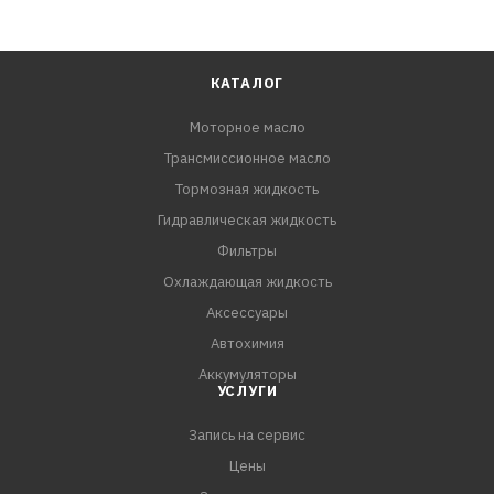
двигателя как при движении СТОП-СТАРТ, так и
высокоскоростном движении.
КАТАЛОГ
Применение HCS SAE 5W-40 обеспечивает:
Моторное масло
*Отличную защиту от износа
Трансмиссионное масло
*Экономию топлива и снижение потребления горючего
*Отличные моющие и диспергирующие свойства
Тормозная жидкость
*Предотвращение образования черного шлама
Гидравлическая жидкость
*Чистоту двигателя
Фильтры
*Длительный срок службы благодаря высокой
Охлаждающая жидкость
устойчивости к окислению
Аксессуары
*Отличные характеристики при холодном пуске
Автохимия
*Прекрасные вязкостно-температурные свойства
Аккумуляторы
*Низкую испаряемость
УСЛУГИ
*Чистоту катализаторов
Запись на сервис
Официальная лицензия:
Цены
ACEA A3 ACEA B4 API SN API CF