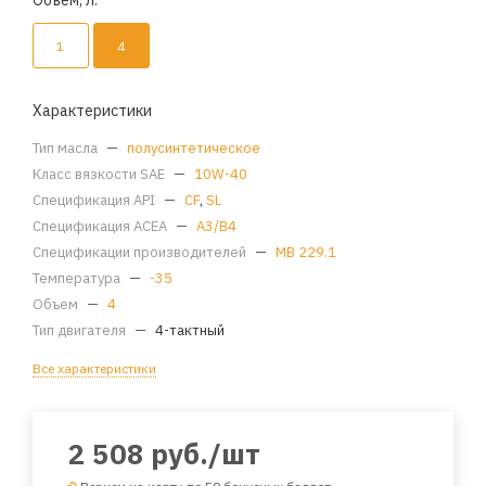
Объем, л.
1
4
Характеристики
Тип масла
—
полусинтетическое
Класс вязкости SAE
—
10W-40
Спецификация API
—
CF
,
SL
Спецификация ACEA
—
A3/B4
Спецификации производителей
—
MB 229.1
Температура
—
-35
Объем
—
4
Тип двигателя
—
4-тактный
Все характеристики
2 508
руб.
/шт