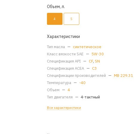
Объем, л.
4
5
Характеристики
Тип масла
—
синтетическое
Класс вязкости SAE
—
5W-30
Спецификация API
—
CF
,
SN
Спецификация ACEA
—
C3
Спецификации производителей
—
MB 229.31
Температура
—
-40
Объем
—
4
Тип двигателя
—
4-тактный
Все характеристики