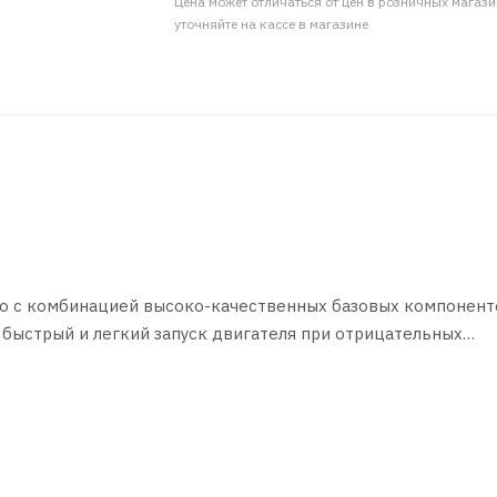
Цена может отличаться от цен в розничных магаз
уточняйте на кассе в магазине
о с комбинацией высоко-качественных базовых компонент
ыстрый и легкий запуск двигателя при отрицательных
оса и увеличенный интервал замены. Предотвращает образо
 двигателя. Энергосберегающая формула обеспечивает эко