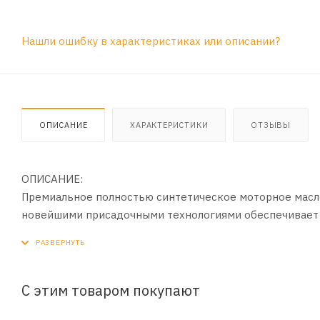
Нашли ошибку в характеристиках или описании?
ОПИСАНИЕ
ХАРАКТЕРИСТИКИ
ОТЗЫВЫ
ОПИСАНИЕ:
Премиальное полностью синтетическое моторное масл
новейшими присадочными технологиями обеспечивает б
температурах, превосходную защиту двигателя от изн
отложений в масляной системе, обеспечивает чистоту
топлива и улучшенную динамику двигателя.
С этим товаром покупают
ПРИМЕНЕНИЕ: