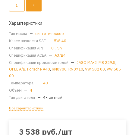
1
4
Характеристики
Тип масла
—
синтетическое
Класс вязкости SAE
—
5W-40
Спецификация API
—
CF
,
SN
Спецификация ACEA
—
A3/B4
Спецификации производителей
—
JASO MA-2
,
MB 229.5
,
OPEL A/B
,
Porsche A40
,
RN0700
,
RN0710
,
VW 502 00
,
VW 505
00
Температура
—
-40
Объем
—
4
Тип двигателя
—
4-тактный
Все характеристики
3 538
руб.
/шт