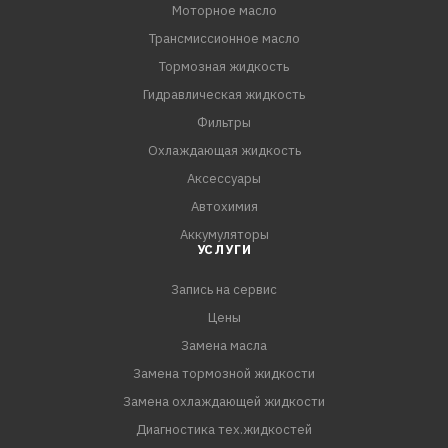
Моторное масло
- Предотвращает образование отложений на деталях
Трансмиссионное масло
двигателя
- Обеспечивает легкий пуск двигателя при
Тормозная жидкость
отрицательных температурах
Гидравлическая жидкость
- Совместимо со всеми существующими материалами
Фильтры
сальниковых уплотнений и обеспечивает защиту
Охлаждающая жидкость
деталей двигателя от протечек
Аксессуары
- Рецептура масла разработана с учетом условий
Автохимия
эксплуатации автомобилей в РФ и странах СНГ.
Аккумуляторы
УСЛУГИ
Запись на сервис
Цены
Замена масла
Замена тормозной жидкости
Замена охлаждающей жидкости
Диагностика тех.жидкостей