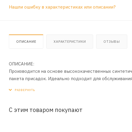
Нашли ошибку в характеристиках или описании?
ОПИСАНИЕ
ХАРАКТЕРИСТИКИ
ОТЗЫВЫ
ОПИСАНИЕ:
Производится на основе высококачественных синтети
пакета присадок. Идеально подходит для обслуживани
японских и корейских автопроизводителей. Рекомендует
где требуется пониженный расход топлива и усиленная
температурах окружающего воздуха и отличную смазку 
С этим товаром покупают
ПРИМЕНЕНИЕ:
В турбированных и атмосферных бензиновых двигателя
и автобусов, где рекомендованы смазочные материалы к