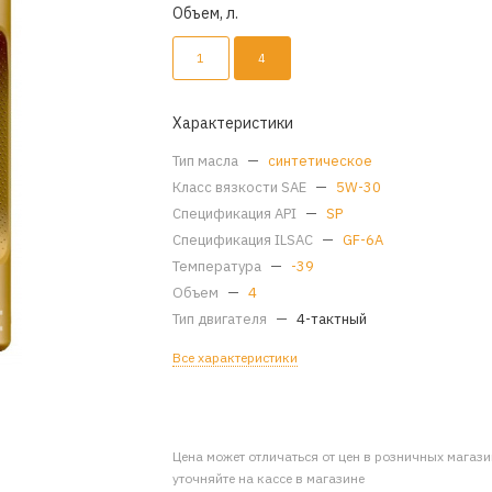
Объем, л.
1
4
Характеристики
Тип масла
—
синтетическое
Класс вязкости SAE
—
5W-30
Спецификация API
—
SP
Спецификация ILSAC
—
GF-6A
Температура
—
-39
Объем
—
4
Тип двигателя
—
4-тактный
Все характеристики
Цена может отличаться от цен в розничных магаз
уточняйте на кассе в магазине