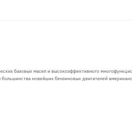
ческих базовых масел и высокоэффективного многофункци
я большинства новейших бензиновых двигателей американс
ся для бензиновых двигателей как с турбонаддувом, так и 
 защита. Обеспечивает легкий пуск двигателя при отрицат
с первых секунд работы.
х легковых автомобилей, а также легких коммерческих ав
атегории ILSAC GF-5 или API SN (или более ранних категор