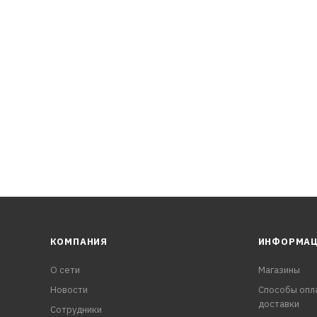
естких условиях эксплуатации
сход на угар и защита от отложений
КОМПАНИЯ
ИНФОРМА
О сети
Магазины
Новости
Способы опл
доставки
Сотрудники