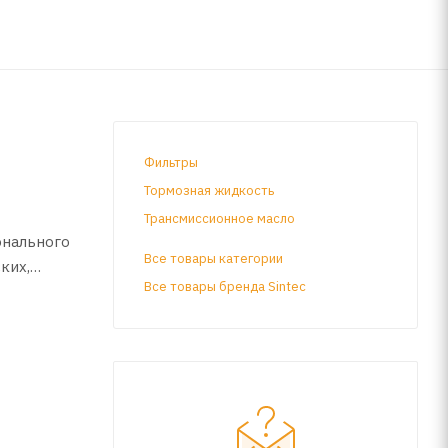
Фильтры
Тормозная жидкость
Трансмиссионное масло
онального
Все товары категории
ких,
Все товары бренда Sintec
без него,
ельных
томобилей
ий)