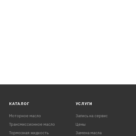
класса вязкости SAE 5W-30.
ПРЕИМУЩЕСТВА:
- Надежная защита двигателя от износа и коррозии в ж
- Высокая термоокислительная стабильность: низкий ра
- Легкий пуск двигателя при о
КАТАЛОГ
УСЛУГИ
Моторное масло
Запись на сервис
Трансмиссионное масло
Цены
Тормозная жидкость
Замена масла