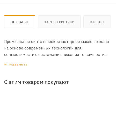
ОПИСАНИЕ
ХАРАКТЕРИСТИКИ
ОТЗЫВЫ
Премиальное синтетическое моторное масло создано
на основе современных технологий для
совместимости с системами снижения токсичности
выхлопных газов — каталитических нейтрализаторов и
фильтров сажевых частиц дизельных двигателей.
ПРИМЕНЕНИЕ:
С этим товаром покупают
Бензиновые, дизельные и газовые двигатели легковых
автомобилей и легкого коммерческого транспорта.
Подходит для двигателей с турбонаддувом, системой
прямого впрыска топлива, сажевыми фильтрами DPF и
каталитическими нейтрализаторами.