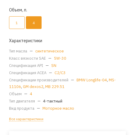
Объем, л.
1
4
Характеристики
Тип масла
—
синтетическое
Класс вязкости SAE
—
5W-30
Спецификация API
—
SN
Спецификация ACEA
—
C2/C3
Спецификации производителей
—
BMW Longlife-04
,
MS-
11106
,
GM dexos2
,
MB 229.51
Объем
—
4
Тип двигателя
—
4-тактный
Вид продукта
—
Моторное масло
Все характеристики