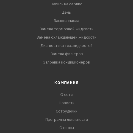
MB 229.51
Запись на сервис
MB 229.31
Цены
GM Dexos2
Замена масла
Chrysler MS-11106
Замена тормозной жидкости
Замена охлаждающей жидкости
Диагностика тех.жидкостей
Замена фильтров
Заправка кондиционеров
КОМПАНИЯ
О сети
Новости
Сотрудники
Программа лояльности
Отзывы