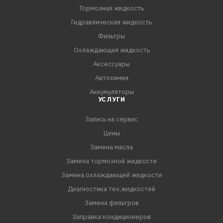
функциональных присадок масла имеют повышенные
Тормозная жидкость
диспергирующие свойства и удерживают во
Гидравлическая жидкость
взвешенном состоянии сажу и другие продукты
Фильтры
окисления
Охлаждающая жидкость
- Высокие моющие свойства масел позволяют дольше
Аксессуары
сохранять достаточно высокую чистоту рабочих
Автохимия
поверхностей цилиндро-поршневой группы
Аккумуляторы
- Изготавливается в России с учетом реальных услов
УСЛУГИ
Запись на сервис
Цены
Замена масла
Замена тормозной жидкости
Замена охлаждающей жидкости
Диагностика тех.жидкостей
Замена фильтров
Заправка кондиционеров