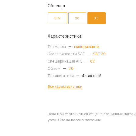
Объем, л.
8.5
20
30
Характеристики
Тип масла
—
минеральное
Класс вязкости SAE
—
SAE 20
Спецификация API
—
CC
Объем
—
30
Тип двигателя
—
4-тактный
Все характеристики
Цена может отличаться от цен в розничных магаз
уточняйте на кассе в магазине