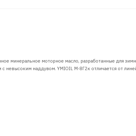
нное минеральное моторное масло, разработанные для зим
и с невысоким наддувом. YMIOIL М-8Г2к отличается от лине
к, что обеспечивает увеличенные интервалы смены масла.
ысоко-форсированных автотракторных дизелей без наддува 
гателях автомобилей КАМАЗ, ЗИЛ, автобусах «Икарус» и др
ых стационарных дизелей и дизель-генераторов.