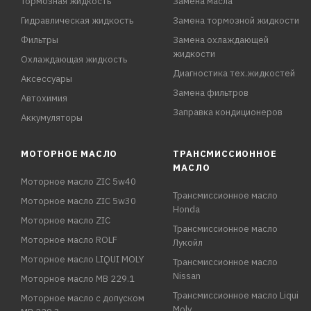
Тормозная жидкость
Замена масла
Гидравлическая жидкость
Замена тормозной жидкости
Фильтры
Замена охлаждающей
жидкости
Охлаждающая жидкость
Диагностика тех.жидкостей
Аксессуары
Замена фильтров
Автохимия
Заправка кондиционеров
Аккумуляторы
МОТОРНОЕ МАСЛО
ТРАНСМИССИОННОЕ
МАСЛО
Моторное масло ZIC 5w40
Трансмиссионное масло
Моторное масло ZIC 5w30
Honda
Моторное масло ZIC
Трансмиссионное масло
Моторное масло ROLF
Лукойл
Моторное масло LIQUI MOLY
Трансмиссионное масло
Nissan
Моторное масло MB 229.1
Трансмиссионное масло Liqui
Моторное масло с допуском
Moly