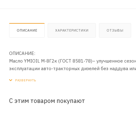
ОПИСАНИЕ
ХАРАКТЕРИСТИКИ
ОТЗЫВЫ
ОПИСАНИЕ:
Масло YMIOIL М-8Г2к (ГОСТ 8581-78)– улучшенное сезо
эксплуатации авто-тракторных дизелей без наддува ил
YMIOIL М-8Г2 более эффективной композицией присадо
ОБЛАСТЬ ПРИМЕНЕНИЯ:
Масло YMIOIL М-8Г2к предназначено для смазывания в
С этим товаром покупают
невысоким наддувом. Масла успешно применяются в дви
также можно применять для смазывания высокооборотн