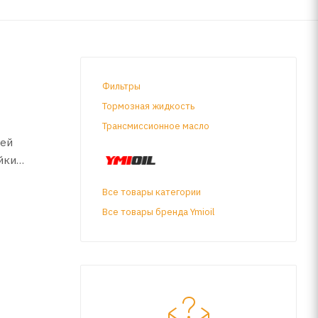
Фильтры
Тормозная жидкость
Трансмиссионное масло
ней
йки
Все товары категории
Все товары бренда Ymioil
или с
угих,