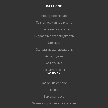
воспламенения топливовоздушной смеси (LSPI) в
КАТАЛОГ
соответсвии с требованиями API SP и GM dexos1 Gen2.
Моторное масло
- Надежно защищает двигатели с прямым впрыском и
Трансмиссионное масло
высокой степенью сжатия (GDI, TFSI и т.п.).
Тормозная жидкость
СПЕЦИФИКАЦИИ:
Гидравлическая жидкость
API SP
Фильтры
ILSAC GF-6
Охлаждающая жидкость
GM dexos1 Gen 2
Аксессуары
Автохимия
Аккумуляторы
УСЛУГИ
Запись на сервис
Цены
Замена масла
Замена тормозной жидкости