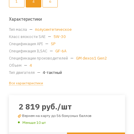
1
4
6
Характеристики
Тип масла
—
полусинтетическое
Класс вязкости SAE
—
5W-30
Спецификация API
—
SP
Спецификация ILSAC
—
GF-6A
Спецификации производителей
—
GM dexos1 Gen2
Объем
—
4
Тип двигателя
—
4-тактный
Все характеристики
2 819
руб.
/шт
Вернем на карту до 56 бонусных баллов
Меньше 10 шт