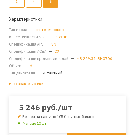
1
4
6
Характеристики
Тип масла
—
синтетическое
Класс вязкости SAE
—
10W-40
Спецификация API
—
SN
Спецификация ACEA
—
C3
Спецификации производителей
—
MB 229.31
,
RN0700
Объем
—
6
Тип двигателя
—
4-тактный
Все характеристики
5 246
руб.
/шт
Вернем на карту до 105 бонусных баллов
Меньше 10 шт