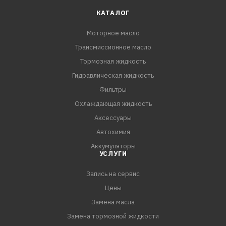
эффективно удаляет шлам и препятствует
КАТАЛОГ
образованию отложений на поверхностях двигателя.
Моторное масло
- Высокая устойчивость к окислению и термическая
Трансмиссионное масло
стабильность.
Тормозная жидкость
СПЕЦИФИКАЦИИ:
Гидравлическая жидкость
API SN/CF
Фильтры
ACEA C3
Охлаждающая жидкость
MB 229.31
Аксессуары
Renault-Nissan RN 0700
Автохимия
Аккумуляторы
УСЛУГИ
Запись на сервис
Цены
Замена масла
Замена тормозной жидкости