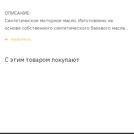
ОПИСАНИЕ:
Синтетическое моторное масло. Изготовлено на
основе собственного синтетического базового масла
Yubase и сбалансированного пакета современных
присадок с пониженным содержанием зольных
соединений, фосфора и серы (Low SAPS).
С этим товаром покупают
ПРИМЕНЕНИЕ:
Для бензиновых, дизельных и газовых двигателей
легковых автомобилей, в том числе оборудованных
системами турбонаддува и комплексными системами
очистки выхлопных газов.
ПРЕИМУЩЕСТВА:
- Защищает комплексные системы очистки выхлопных
газов (DPF, CPF, CAT и др.).
- Обладает превосходными моющими свойствами,