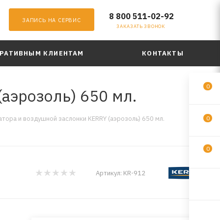
8 800 511-02-92
ЗАПИСЬ НА СЕРВИС
ЗАКАЗАТЬ ЗВОНОК
РАТИВНЫМ КЛИЕНТАМ
КОНТАКТЫ
0
аэрозоль) 650 мл.
тора и воздушной заслонки KERRY (аэрозоль) 650 мл.
0
0
Артикул:
KR-912