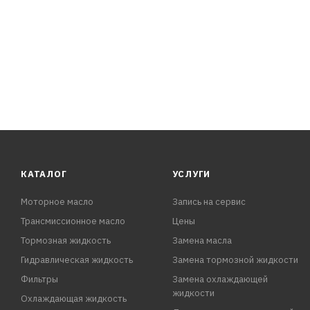
3. Для удобства применения используйте прилагающуюс
КАТАЛОГ
УСЛУГИ
Моторное масло
Запись на сервис
Трансмиссионное масло
Цены
Тормозная жидкость
Замена масла
Гидравлическая жидкость
Замена тормозной жидкости
Фильтры
Замена охлаждающей
жидкости
Охлаждающая жидкость