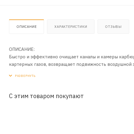
ОПИСАНИЕ
ХАРАКТЕРИСТИКИ
ОТЗЫВЫ
ОПИСАНИЕ:
Быстро и эффективно очищает каналы и камеры карбюр
картерных газов, возвращает подвижность воздушной за
другие отложения отработанных веществ, образующихс
улучшает запуск, нормализует расход топлива, уменьша
может применяться 2–3 раза в год.
С этим товаром покупают
ПРИМЕНЕНИЕ:
1. Перед использованием хорошо встряхнуть баллон.
2. Прогреть двигатель, снять воздушный фильтр, при
полости карбюратора или на заслонки и механизмы, тр
заслонку и увеличивать обороты двигателя, не давая ем