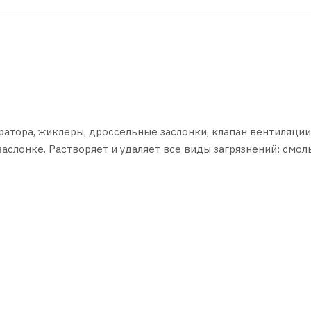
атора, жиклеры, дроссельные заслонки, клапан вентиляции
слонке. Растворяет и удаляет все виды загрязнений: смолы
я в процессе эксплуатации. Восстанавливает мощность дви
ет токсичность выхлопа. В качестве профилактического ср
 работающем двигателе распылять продукт небольшими порц
ебующие очистки. При этом следует приоткрывать дроссел
у заглохнуть.