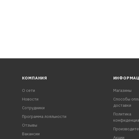
я удлинительную трубочку.
КОМПАНИЯ
ИНФОРМА
О сети
Магазины
Новости
Способы опл
доставки
Сотрудники
Политика
Программа лояльности
конфиденциа
Отзывы
Производите
Вакансии
Акции