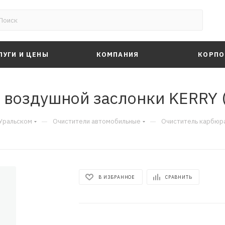
ЛУГИ И ЦЕНЫ
КОМПАНИЯ
КОРПО
 воздушной заслонки KERRY (
—
—
-Уральском
Очистители автомобильные
Очиститель карбюра
В ИЗБРАННОЕ
СРАВНИТЬ