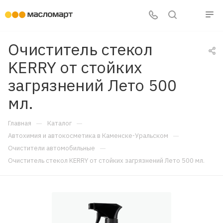
Очиститель стекол
KERRY от стойких
загрязнений Лето 500
мл.
—
—
Главная
Каталог
—
Автохимия и автокосметика в Каменске-Уральском
—
Очистители автомобильные
Очиститель стекол KERRY от стойких загрязнений Лето 500 мл.