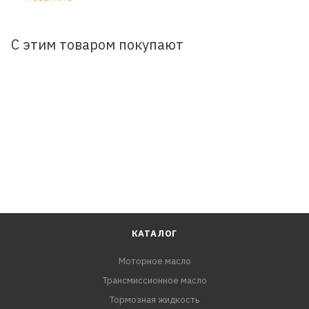
хрусталя и керамической плитки. Обладает приятным
запахом.
С этим товаром покупают
ПРИМЕНЕНИЕ:
1. Для достижения наилучших результатов очиститель
стекол следует применять при температуре
окружающей среды не ниже +5°С.
2. Перед использованием хорошо встряхнуть флакон.
3. Распылить очиститель на обрабатываемую
поверхность.
4. Протереть стекло мягкой тканью, не оставляющей
волокон, и отполировать.
КАТАЛОГ
Моторное масло
Трансмиссионное масло
Тормозная жидкость