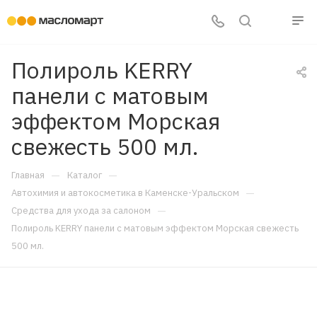
Полироль KERRY
панели с матовым
эффектом Морская
свежесть 500 мл.
—
—
Главная
Каталог
—
Автохимия и автокосметика в Каменске-Уральском
—
Средства для ухода за салоном
Полироль KERRY панели с матовым эффектом Морская свежесть
500 мл.