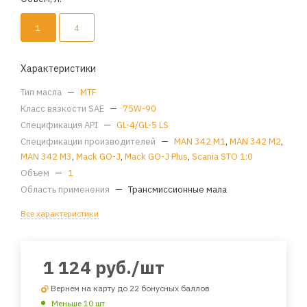
1
4
Характеристики
Тип масла
—
MTF
Класс вязкости SAE
—
75W-90
Спецификация API
—
GL-4/GL-5 LS
Спецификации производителей
—
MAN 342 M1
,
MAN 342 M2
,
MAN 342 M3
,
Mack GO-J
,
Mack GO-J Plus
,
Scania STO 1:0
Объем
—
1
Область применения
—
Трансмиссионные мала
Все характеристики
1 124
руб.
/шт
Вернем на карту до 22 бонусных баллов
Меньше 10 шт