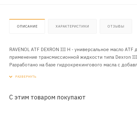
ОПИСАНИЕ
ХАРАКТЕРИСТИКИ
ОТЗЫВЫ
RAVENOL ATF DEXRON III H - универсальное масло ATF 
применение трансмиссионной жидкости типа Dexron III
Разработано на базе гидрокрекингового масла с доба
присадок, которые обеспечивают бесперебойную работ
RAVENOL ATF DEXRON III H является взаимозаменяемой 
спецификации ATF Dexron F III.
Разработано специально для автоматических трансмис
С этим товаром покупают
Dexron III H. Смешивается с другими жидкостями ATF.
полностью предыдущую жидкость.