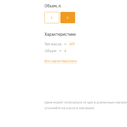
Объем, л.
1
4
Характеристики
Тип масла
—
ATF
Объем
—
4
Все характеристики
Цена может отличаться от цен в розничных магаз
уточняйте на кассе в магазине