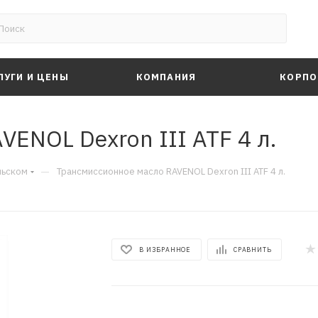
ЛУГИ И ЦЕНЫ
КОМПАНИЯ
КОРПО
ENOL Dexron III ATF 4 л.
—
льском
Трансмиссионное масло RAVENOL Dexron III ATF 4 л.
В ИЗБРАННОЕ
СРАВНИТЬ