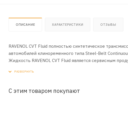
ОПИСАНИЕ
ХАРАКТЕРИСТИКИ
ОТЗЫВЫ
RAVENOL CVT Fluid полностью синтетическое трансмис
автомобилей клиноременного типа Steel-Belt Continuousl
Жидкость RAVENOL CVT Fluid является сервисным прод
применение зависит от типа вариатора, а не от марки
плане подбора жидкости, порядка и периодичности её 
С этим товаром покупают