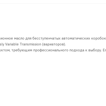
сионное масло для бесступенчатых автоматических коробо
y Variable Transmission (вариаторов).
уктом, требующим профессионального подхода к выбору. Е
 автомобиля. Соблюдайте рекомендации производителя агрег
смены.