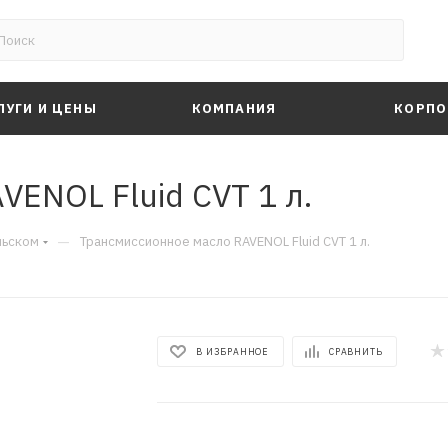
ЛУГИ И ЦЕНЫ
КОМПАНИЯ
КОРПО
ENOL Fluid CVT 1 л.
—
льском
Трансмиссионное масло RAVENOL Fluid CVT 1 л.
В ИЗБРАННОЕ
СРАВНИТЬ