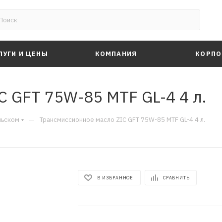
ЛУГИ И ЦЕНЫ
КОМПАНИЯ
КОРПО
 GFT 75W-85 MTF GL-4 4 л.
—
льском
Трансмиссионное масло ZIC GFT 75W-85 MTF GL-4 4 л.
В ИЗБРАННОЕ
СРАВНИТЬ