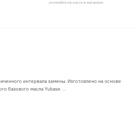
уточняйте на кассе в магазине
иченного интервала замены. Изготовлено на основе
го базового масла Yubase.
 SAE 75W-85 и категорию по API GL-4. Является маслом пер