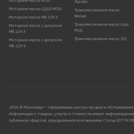
Моторное масло ROLF
Лукойл
Моторное масло LIQUI MOLY
Трансмиссионное масло
Nissan
Моторное масло MB 229.1
Трансмиссионное масло Liqui
Моторное масло с допуском
Moly
MB 229.3
Трансмиссионное масло ZIC
Моторное масло с допуском
MB 229.5
2026 © Масломарт - официальные центры продаж и обслуживания.
Информация о товарах, услугах и стоимости имеют информационн
публичной офертой, определяемой положениями Статьи 437 ГК РФ