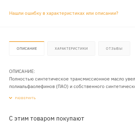
Нашли ошибку в характеристиках или описании?
ОПИСАНИЕ
ХАРАКТЕРИСТИКИ
ОТЗЫВЫ
ОПИСАНИЕ:
Полностью синтетическое трансмиссионное масло увел
полиальфаолефинов (ПАО) и собственного синтетическо
ПРИМЕНЕНИЕ:
Для механических трансмиссий, требующих вязкость по
заливки на заводах Hyundai и KIA.
С этим товаром покупают
ПРЕИМУЩЕСТВА: