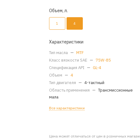
Объем, л.
1
4
Характеристики
Тип масла
—
MTF
Класс вязкости SAE
—
75W-85
Спецификация API
—
GL-4
Объем
—
4
Тип двигателя
—
4-тактный
Область применения
—
Трансмиссионные
мала
Все характеристики
Цена может отличаться от цен в розничных магаз