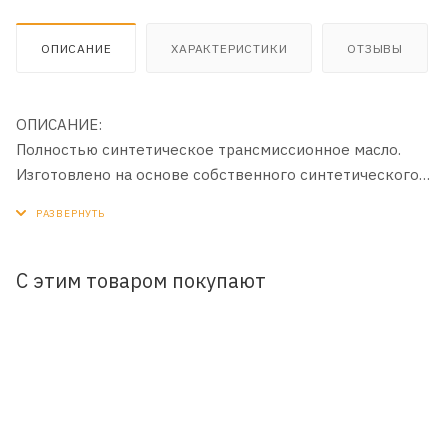
ОПИСАНИЕ
ХАРАКТЕРИСТИКИ
ОТЗЫВЫ
ОПИСАНИЕ:
Полностью синтетическое трансмиссионное масло.
Изготовлено на основе собственного синтетического
базового масла YUBASE.
ПРИМЕНЕНИЕ:
Масло для бесступенчатых коробок передач (CVT) как
С этим товаром покупают
цепного, так и ременного типа.
ПРЕИМУЩЕСТВА:
- Обеспечивает надежную защиту элементов
вариатора.
- Снижает потребление топлива за счет оптимально