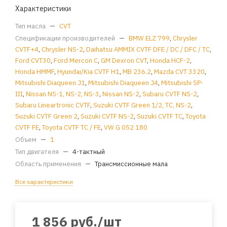
Характеристики
Тип масла
—
CVT
Спецификации производителей
—
BMW ELZ 799
,
Chrysler
CVTF+4
,
Chrysler NS-2
,
Daihatsu AMMIX CVTF DFE / DC / DFC / TC
,
Ford CVT30
,
Ford Mercon C
,
GM Dexron CVT
,
Honda HCF-2
,
Honda HMMF
,
Hyundai/Kia CVTF H1
,
MB 236.2
,
Mazda CVT 3320
,
Mitsubishi Diaqueen J1
,
Mitsubishi Diaqueen J4
,
Mitsubishi SP-
III
,
Nissan NS-1, NS-2, NS-3
,
Nissan NS-2
,
Subaru CVTF NS-2
,
Subaru Lineartronic CVTF
,
Suzuki CVTF Green 1/2, TC, NS-2
,
Suzuki CVTF Green 2
,
Suzuki CVTF NS-2
,
Suzuki CVTF TC
,
Toyota
CVTF FE
,
Toyota CVTF TC / FE
,
VW G 052 180
Объем
—
1
Тип двигателя
—
4-тактный
Область применения
—
Трансмиссионные мала
Все характеристики
1 856
руб.
/шт