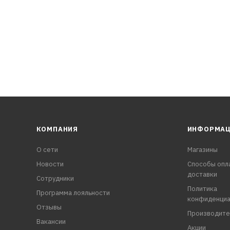
КОМПАНИЯ
ИНФОРМА
О сети
Магазины
Новости
Способы опл
доставки
Сотрудники
Политика
Программа лояльности
конфиденциа
Отзывы
Производите
Вакансии
Акции