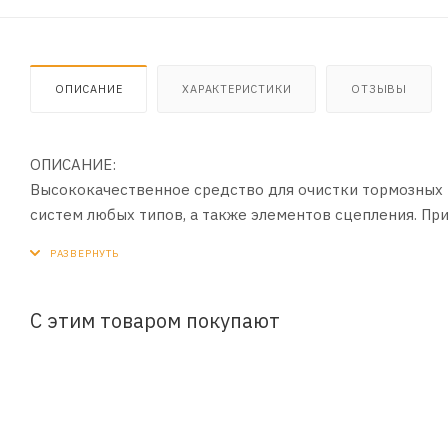
ОПИСАНИЕ
ХАРАКТЕРИСТИКИ
ОТЗЫВЫ
ОПИСАНИЕ:
Высококачественное средство для очистки тормозных к
систем любых типов, а также элементов сцепления. Пр
повышает эффективность торможения благодаря глубо
Используется в качестве универсального обезжиривател
и любые застаревшие маслянистые отложения. При соб
выведения жирных пятен.
С этим товаром покупают
ПРИМЕНЕНИЕ:
1. Перед использованием хорошо встряхнуть баллон.
2. Распылить средство на элементы, нуждающиеся в оч
3. При необходимости повторить обработку.