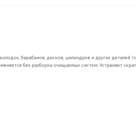
олодок, барабанов, дисков, цилиндров и других деталей 
именяется без разборки очищаемых систем. Устраняет скрип
кой степени очистки микрорельефа фрикционных поверхно
я при ремонте двигателей и других агрегатов. Быстро удал
людении мер предосторожности может применяться в быту
истке.