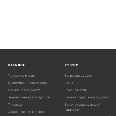
КАТАЛОГ
УСЛУГИ
Моторное масло
Запись на сервис
Трансмиссионное масло
Цены
Тормозная жидкость
Замена масла
Гидравлическая жидкость
Замена тормозной жидкости
Фильтры
Замена охлаждающей
жидкости
Охлаждающая жидкость