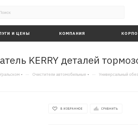
ЛУГИ И ЦЕНЫ
КОМПАНИЯ
КОРПО
тель KERRY деталей тормозо
—
—
-Уральском
Очистители автомобильные
Универсальный обез
В ИЗБРАННОЕ
СРАВНИТЬ