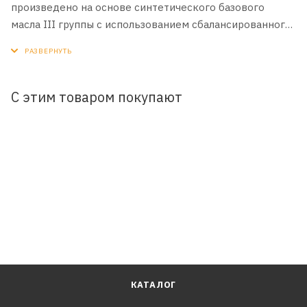
произведено на основе синтетического базового
масла III группы с использованием сбалансированного
пакета присадок последнего поколения.
ПРИМЕНЕНИЕ:
Всесезонное синтетическое энергосберегающее
С этим товаром покупают
моторное масло для современных четырехтактных
бензиновых двигателей, в том числе с турбонаддувом.
СПЕЦИФИКАЦИИ:
API SP
ILSAC GF-6A
SAE 5W-30
КАТАЛОГ