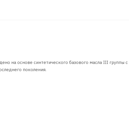
ено на основе синтетического базового масла III группы с
оследнего поколения.
ное масло для современных четырехтактных бензиновых