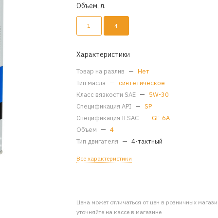
Объем, л.
1
4
Характеристики
Товар на разлив
—
Нет
Тип масла
—
синтетическое
Класс вязкости SAE
—
5W-30
Спецификация API
—
SP
Спецификация ILSAC
—
GF-6A
Объем
—
4
Тип двигателя
—
4-тактный
Все характеристики
Цена может отличаться от цен в розничных магаз
уточняйте на кассе в магазине