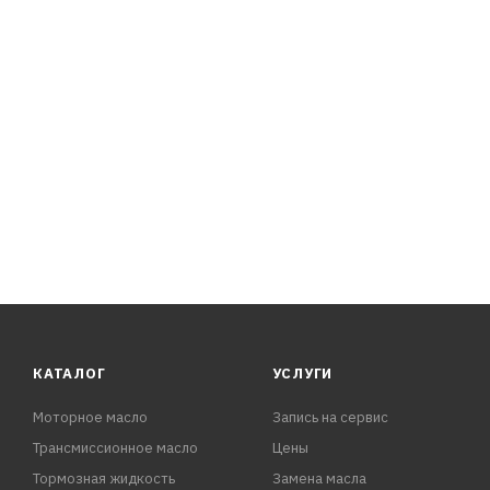
SAE 5W-30
КАТАЛОГ
УСЛУГИ
Моторное масло
Запись на сервис
Трансмиссионное масло
Цены
Тормозная жидкость
Замена масла