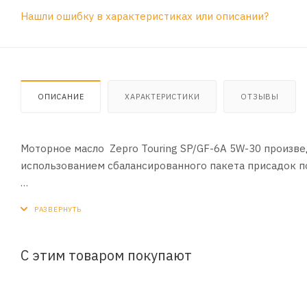
Нашли ошибку в характеристиках или описании?
ОПИСАНИЕ
ХАРАКТЕРИСТИКИ
ОТЗЫВЫ
Моторное масло Zepro Touring SP/GF-6A 5W-30 произвед
использованием сбалансированного пакета присадок п
ПРИМЕНЕНИЕ:
Всесезонное синтетическое энергосберегающее мотор
двигателей, в том числе с турбонаддувом.
С этим товаром покупают
СПЕЦИФИКАЦИИ:
API SP
ILSAC GF-6A